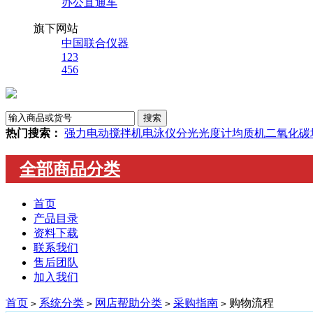
办公直通车
旗下网站
中国联合仪器
123
456
热门搜索：
强力电动搅拌机
电泳仪
分光光度计
均质机
二氧化碳
全部商品分类
首页
产品目录
资料下载
联系我们
售后团队
加入我们
首页
系统分类
网店帮助分类
采购指南
购物流程
>
>
>
>