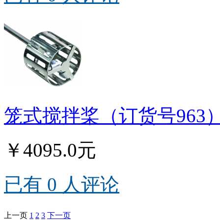
笼式搅拌桨（订货号963
￥4095.0元
已有 0 人评论
上一页
1
2
3
下一页