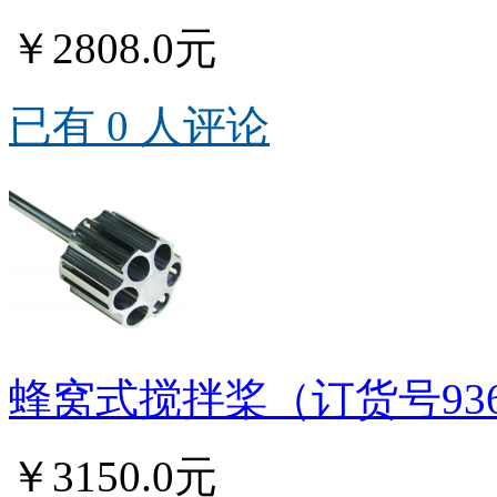
￥2808.0元
已有 0 人评论
蜂窝式搅拌桨（订货号93
￥3150.0元