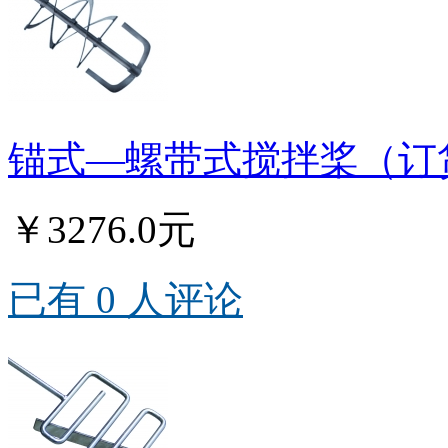
锚式—螺带式搅拌桨（订货
￥3276.0元
已有 0 人评论