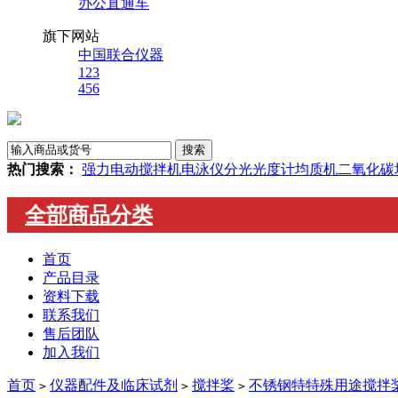
办公直通车
旗下网站
中国联合仪器
123
456
热门搜索：
强力电动搅拌机
电泳仪
分光光度计
均质机
二氧化碳
全部商品分类
首页
产品目录
资料下载
联系我们
售后团队
加入我们
首页
仪器配件及临床试剂
搅拌桨
不锈钢特特殊用途搅拌
>
>
>