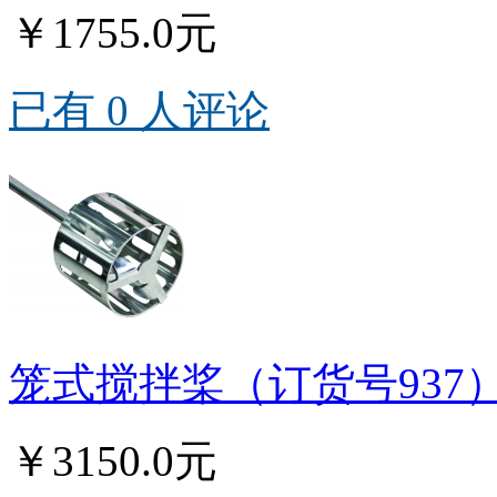
￥1755.0元
已有 0 人评论
笼式搅拌桨（订货号937
￥3150.0元